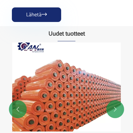
Lähetä

Uudet tuotteet

