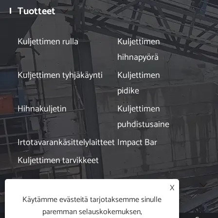
Tuotteet

Kuljettimen rulla
Kuljettimen
hihnapyörä
Kuljettimen tyhjäkäynti
Kuljettimen
pidike
Hihnakuljetin
Kuljettimen
puhdistusaine
Irtotavarankäsittelylaitteet
Impact Bar
Kuljettimen tarvikkeet
Uutiset

X
Käytämme evästeitä tarjotaksemme sinulle
paremman selauskokemuksen,