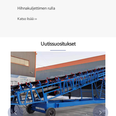
Galvanoitu offset-rullarunko
Katso lisää >>
Uutissuositukset

