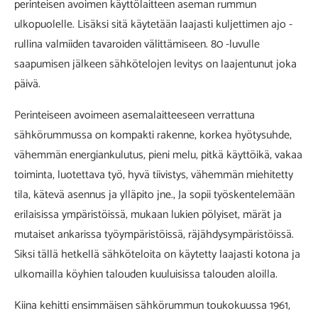
perinteisen avoimen käyttölaitteen aseman rummun
ulkopuolelle. Lisäksi sitä käytetään laajasti kuljettimen ajo -
rullina valmiiden tavaroiden välittämiseen. 80 -luvulle
saapumisen jälkeen sähkötelojen levitys on laajentunut joka
päivä.
Perinteiseen avoimeen asemalaitteeseen verrattuna
sähkörummussa on kompakti rakenne, korkea hyötysuhde,
vähemmän energiankulutus, pieni melu, pitkä käyttöikä, vakaa
toiminta, luotettava työ, hyvä tiivistys, vähemmän miehitetty
tila, kätevä asennus ja ylläpito jne., Ja sopii työskentelemään
erilaisissa ympäristöissä, mukaan lukien pölyiset, märät ja
mutaiset ankarissa työympäristöissä, räjähdysympäristöissä.
Siksi tällä hetkellä sähköteloita on käytetty laajasti kotona ja
ulkomailla köyhien talouden kuuluisissa talouden aloilla.
Kiina kehitti ensimmäisen sähkörummun toukokuussa 1961,