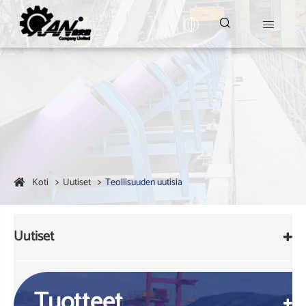


Koti
Uutiset
Teollisuuden uutisia
Uutiset
Tuotteet