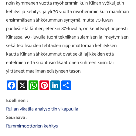
noin kymmenen vuotta myöhemmin kuin Kiinan vyökuljetin
kehitys ja kehitys, ja yli 30 vuotta myöhemmin kuin maailman
ensimmäisen sähkörummun syntymä, mutta 70-luvun
puolivälistä lähtien, etenkin 80-luvulla, on kehittynyt nopeasti
Kiinassa. 90 -luvulla tuontitekniikan sulamisen ja imeytymisen
sekä teollisuuden tehtaiden riippumattoman kehityksen
kautta Kiinan sähkörummut ovat sekä lajikkeiden että
eritelmien että suoritusindikaattorien suhteen kiinni tai
ylittäneet maailman edistyneen tason.
Facebook
X
WhatsApp
Pinterest
LinkedIn
Share
Edellinen :
Rullan vikatila analysoitiin vikapuulla
Seuraava :
Rummimoottorien kehitys