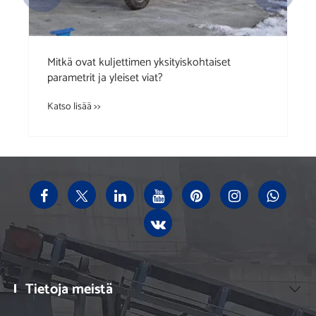
Hubei Xin Aneng Conveying Machinery Co., Ltd.
teki debyyttinsä vuoden 2024 Mongolia-
näyttelyssä.
Katso lisää >>
Tietoja meistä
