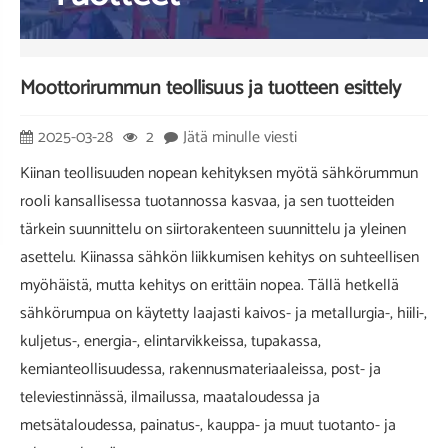
Moottorirummun teollisuus ja tuotteen esittely
2025-03-28
2
Jätä minulle viesti
Kiinan teollisuuden nopean kehityksen myötä sähkörummun
rooli kansallisessa tuotannossa kasvaa, ja sen tuotteiden
tärkein suunnittelu on siirtorakenteen suunnittelu ja yleinen
asettelu. Kiinassa sähkön liikkumisen kehitys on suhteellisen
myöhäistä, mutta kehitys on erittäin nopea. Tällä hetkellä
sähkörumpua on käytetty laajasti kaivos- ja metallurgia-, hiili-,
kuljetus-, energia-, elintarvikkeissa, tupakassa,
kemianteollisuudessa, rakennusmateriaaleissa, post- ja
televiestinnässä, ilmailussa, maataloudessa ja
metsätaloudessa, painatus-, kauppa- ja muut tuotanto- ja