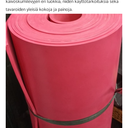
kaivoskumilevyjen eri luokkia, niiden käyttötarkoituksia sekä
tavaroiden yleisiä kokoja ja painoja.