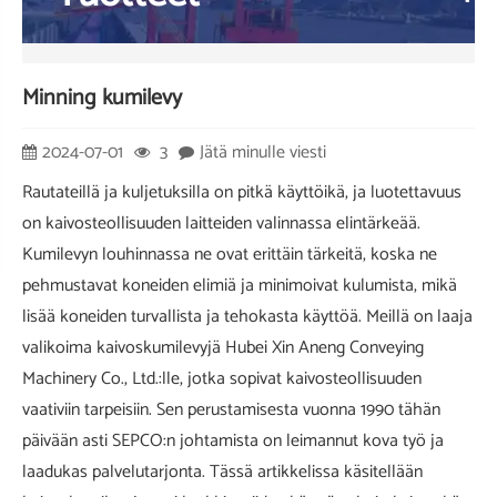
Minning kumilevy
2024-07-01
3
Jätä minulle viesti
Rautateillä ja kuljetuksilla on pitkä käyttöikä, ja luotettavuus
on kaivosteollisuuden laitteiden valinnassa elintärkeää.
Kumilevyn louhinnassa ne ovat erittäin tärkeitä, koska ne
pehmustavat koneiden elimiä ja minimoivat kulumista, mikä
lisää koneiden turvallista ja tehokasta käyttöä. Meillä on laaja
valikoima kaivoskumilevyjä Hubei Xin Aneng Conveying
Machinery Co., Ltd.:lle, jotka sopivat kaivosteollisuuden
vaativiin tarpeisiin. Sen perustamisesta vuonna 1990 tähän
päivään asti SEPCO:n johtamista on leimannut kova työ ja
laadukas palvelutarjonta. Tässä artikkelissa käsitellään