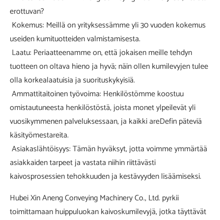
erottuvan?
Kokemus: Meillä on yrityksessämme yli 30 vuoden kokemus
useiden kumituotteiden valmistamisesta.
Laatu: Periaatteenamme on, että jokaisen meille tehdyn
tuotteen on oltava hieno ja hyvä; näin ollen kumilevyjen tulee
olla korkealaatuisia ja suorituskykyisiä.
Ammattitaitoinen työvoima: Henkilöstömme koostuu
omistautuneesta henkilöstöstä, joista monet ylpeilevät yli
vuosikymmenen palveluksessaan, ja kaikki areDefin päteviä
käsityömestareita.
Asiakaslähtöisyys: Tämän hyväksyt, jotta voimme ymmärtää
asiakkaiden tarpeet ja vastata niihin riittävästi
kaivosprosessien tehokkuuden ja kestävyyden lisäämiseksi.
Hubei Xin Aneng Conveying Machinery Co., Ltd. pyrkii
toimittamaan huippuluokan kaivoskumilevyjä, jotka täyttävät