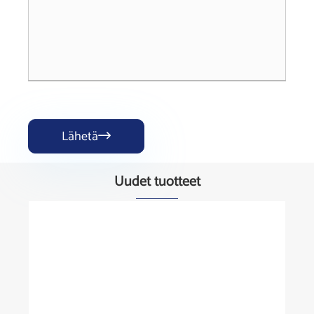
Lähetä

Uudet tuotteet