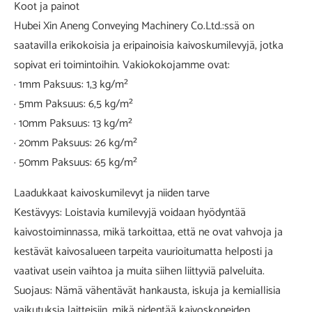
Koot ja painot
Hubei Xin Aneng Conveying Machinery Co.Ltd.:ssä on
saatavilla erikokoisia ja eripainoisia kaivoskumilevyjä, jotka
sopivat eri toimintoihin. Vakiokokojamme ovat:
· 1mm Paksuus: 1,3 kg/m²
· 5mm Paksuus: 6,5 kg/m²
· 10mm Paksuus: 13 kg/m²
· 20mm Paksuus: 26 kg/m²
· 50mm Paksuus: 65 kg/m²
Laadukkaat kaivoskumilevyt ja niiden tarve
Kestävyys: Loistavia kumilevyjä voidaan hyödyntää
kaivostoiminnassa, mikä tarkoittaa, että ne ovat vahvoja ja
kestävät kaivosalueen tarpeita vaurioitumatta helposti ja
vaativat usein vaihtoa ja muita siihen liittyviä palveluita.
Suojaus: Nämä vähentävät hankausta, iskuja ja kemiallisia
vaikutuksia laitteisiin, mikä pidentää kaivoskoneiden