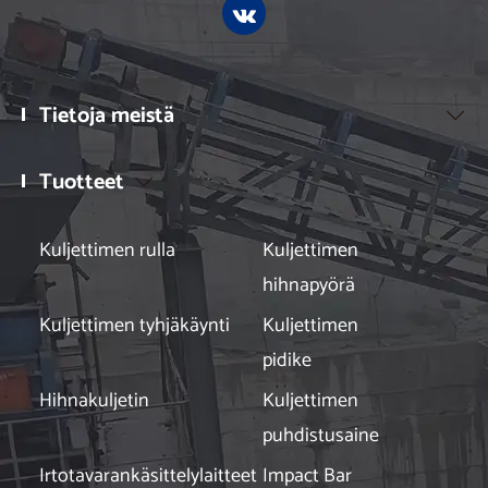
Tietoja meistä

Tuotteet

Kuljettimen rulla
Kuljettimen
hihnapyörä
Kuljettimen tyhjäkäynti
Kuljettimen
pidike
Hihnakuljetin
Kuljettimen
puhdistusaine
Irtotavarankäsittelylaitteet
Impact Bar