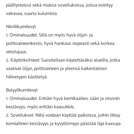
päällysteissä sekä muissa sovelluksissa, joissa esiintyy
vakavaa, suurta kulumista.
Nitriilikumilevyt
1. Ominaisuudet: Sillä on myös hyvä öljyn- ja
polttoaineenkesto, hyvä hankaus nopeasti sekä korkea
vetolujuus.
2. Käyttökohteet: Suositellaan käytettäväksi alueilla, jotka
vaativat öljyn, polttoaineen ja yleensä kaikenlaisten
hiilivetyjen käsittelyä.
Butyylikumilevyt
1. Ominaisuudet: Erittäin hyvä kemikaalien, sään ja otsonin
kestävyys; myös erittäin kaasutiivis.
2. Sovellukset: Niitä voidaan käyttää paikoissa, joihin liittyy
kemiallinen kestävyys ja kyvyttömyys päästää läpi kaasuja.