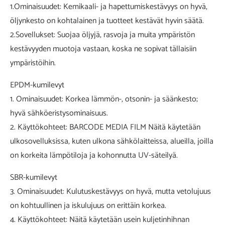
1.Ominaisuudet: Kemikaali- ja hapettumiskestävyys on hyvä,
öljynkesto on kohtalainen ja tuotteet kestävät hyvin säätä.
2.Sovellukset: Suojaa öljyjä, rasvoja ja muita ympäristön
kestävyyden muotoja vastaan, koska ne sopivat tällaisiin
ympäristöihin.
EPDM-kumilevyt
1. Ominaisuudet: Korkea lämmön-, otsonin- ja säänkesto;
hyvä sähköeristysominaisuus.
2. Käyttökohteet: BARCODE MEDIA FILM Näitä käytetään
ulkosovelluksissa, kuten ulkona sähkölaitteissa, alueilla, joilla
on korkeita lämpötiloja ja kohonnutta UV-säteilyä.
SBR-kumilevyt
3. Ominaisuudet: Kulutuskestävyys on hyvä, mutta vetolujuus
on kohtuullinen ja iskulujuus on erittäin korkea.
4. Käyttökohteet: Näitä käytetään usein kuljetinhihnan